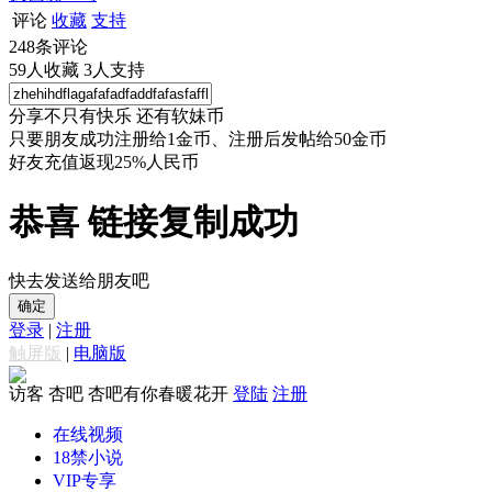
评论
收藏
支持
248
条评论
59
人收藏
3
人支持
分享不只有快乐 还有软妹币
只要朋友成功注册给1金币、注册后发帖给50金币
好友充值返现25%人民币
恭喜 链接复制成功
快去发送给朋友吧
确定
登录
|
注册
触屏版
|
电脑版
访客
杏吧 杏吧有你春暖花开
登陆
注册
在线视频
18禁小说
VIP专享